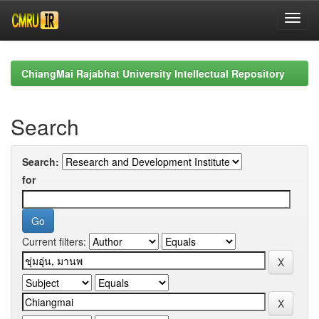
Skip
navigation
ChiangMai Rajabhat University Intellectual Repository
Search
Search:
for
Current filters: