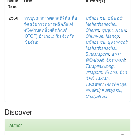
Issue
Title
Author(s)
Date
2560
การบูรณาการตลาดดิจิทัลเพื่อ
มหัทธนชัย, ชนินทร์
;
ส่งเสริมการตลาดผลิตภัณฑ์
Mahatthanachai,
หนึ่งตำบลหนึ่งผลิตภัณฑ์
Chanin
;
ชุ่มอุ่น, มานพ
;
(OTOP) อำเภอแม่ริม จังหวัด
Chum-un, Manop
;
เชียงใหม่
มหัทธนชัย, บุษราภรณ์
;
Mahatthanachai,
Butsaraporn
;
ธารา
พิทักษ์วงศ์, จิตราภรณ์
;
Tarapitakwong,
Jittaporn
;
ต๊ะการ, ทิวา
วัลย์
;
Takran,
Tiwawan
;
เกียรติยากุล,
ชัยทัศน์
;
Kiattiyakul,
Chaiyathad
Discover
Author