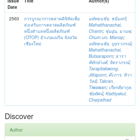
Issue
Title
Author(s)
Date
2560
การบูรณาการตลาดดิจิทัลเพื่อ
มหัทธนชัย, ชนินทร์
;
ส่งเสริมการตลาดผลิตภัณฑ์
Mahatthanachai,
หนึ่งตำบลหนึ่งผลิตภัณฑ์
Chanin
;
ชุ่มอุ่น, มานพ
;
(OTOP) อำเภอแม่ริม จังหวัด
Chum-un, Manop
;
เชียงใหม่
มหัทธนชัย, บุษราภรณ์
;
Mahatthanachai,
Butsaraporn
;
ธารา
พิทักษ์วงศ์, จิตราภรณ์
;
Tarapitakwong,
Jittaporn
;
ต๊ะการ, ทิวา
วัลย์
;
Takran,
Tiwawan
;
เกียรติยากุล,
ชัยทัศน์
;
Kiattiyakul,
Chaiyathad
Discover
Author