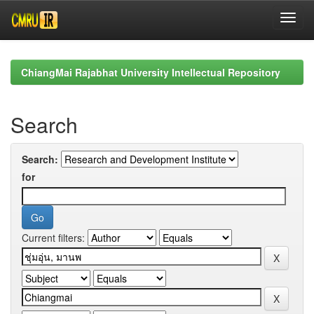
Skip
navigation
ChiangMai Rajabhat University Intellectual Repository
Search
Search:
for
Current filters: