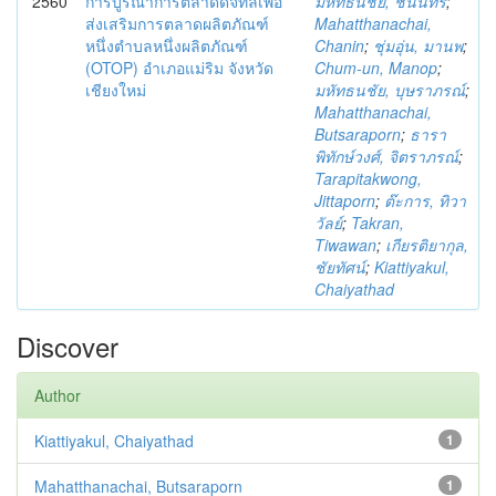
2560
การบูรณาการตลาดดิจิทัลเพื่อ
มหัทธนชัย, ชนินทร์
;
ส่งเสริมการตลาดผลิตภัณฑ์
Mahatthanachai,
หนึ่งตำบลหนึ่งผลิตภัณฑ์
Chanin
;
ชุ่มอุ่น, มานพ
;
(OTOP) อำเภอแม่ริม จังหวัด
Chum-un, Manop
;
เชียงใหม่
มหัทธนชัย, บุษราภรณ์
;
Mahatthanachai,
Butsaraporn
;
ธารา
พิทักษ์วงศ์, จิตราภรณ์
;
Tarapitakwong,
Jittaporn
;
ต๊ะการ, ทิวา
วัลย์
;
Takran,
Tiwawan
;
เกียรติยากุล,
ชัยทัศน์
;
Kiattiyakul,
Chaiyathad
Discover
Author
Kiattiyakul, Chaiyathad
1
Mahatthanachai, Butsaraporn
1