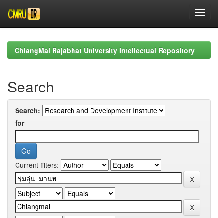
Skip
navigation
ChiangMai Rajabhat University Intellectual Repository
Search
Search:
for
Current filters: