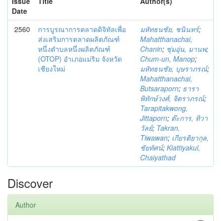
Issue
Title
Author(s)
Date
2560
การบูรณาการตลาดดิจิทัลเพื่อ
มหัทธนชัย, ชนินทร์
;
ส่งเสริมการตลาดผลิตภัณฑ์
Mahatthanachai,
หนึ่งตำบลหนึ่งผลิตภัณฑ์
Chanin
;
ชุ่มอุ่น, มานพ
;
(OTOP) อำเภอแม่ริม จังหวัด
Chum-un, Manop
;
เชียงใหม่
มหัทธนชัย, บุษราภรณ์
;
Mahatthanachai,
Butsaraporn
;
ธารา
พิทักษ์วงศ์, จิตราภรณ์
;
Tarapitakwong,
Jittaporn
;
ต๊ะการ, ทิวา
วัลย์
;
Takran,
Tiwawan
;
เกียรติยากุล,
ชัยทัศน์
;
Kiattiyakul,
Chaiyathad
Discover
Author