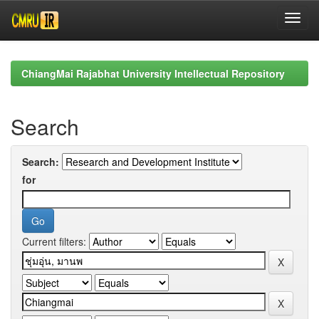
Skip
navigation
ChiangMai Rajabhat University Intellectual Repository
Search
Search:
for
Current filters: