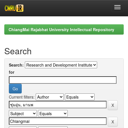
Skip
navigation
ChiangMai Rajabhat University Intellectual Repository
Search
Search:
for
Current filters: