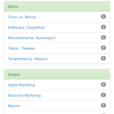
Author
Chum-un, Manop
1
Kiattiyakul, Chaiyathad
1
Mahatthanachai, Butsaraporn
1
Takran, Tiwawan
1
Tarapitakwong, Jittaporn
1
Subject
Digital Marketing
1
Electronic Marketing
1
Maerim
1