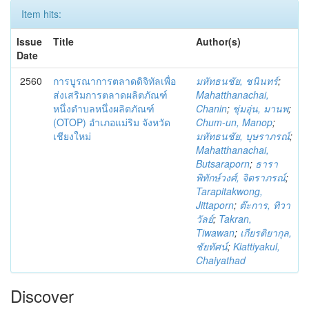
Item hits:
Issue
Title
Author(s)
Date
2560
การบูรณาการตลาดดิจิทัลเพื่อ
มหัทธนชัย, ชนินทร์
;
ส่งเสริมการตลาดผลิตภัณฑ์
Mahatthanachai,
หนึ่งตำบลหนึ่งผลิตภัณฑ์
Chanin
;
ชุ่มอุ่น, มานพ
;
(OTOP) อำเภอแม่ริม จังหวัด
Chum-un, Manop
;
เชียงใหม่
มหัทธนชัย, บุษราภรณ์
;
Mahatthanachai,
Butsaraporn
;
ธารา
พิทักษ์วงศ์, จิตราภรณ์
;
Tarapitakwong,
Jittaporn
;
ต๊ะการ, ทิวา
วัลย์
;
Takran,
Tiwawan
;
เกียรติยากุล,
ชัยทัศน์
;
Kiattiyakul,
Chaiyathad
Discover