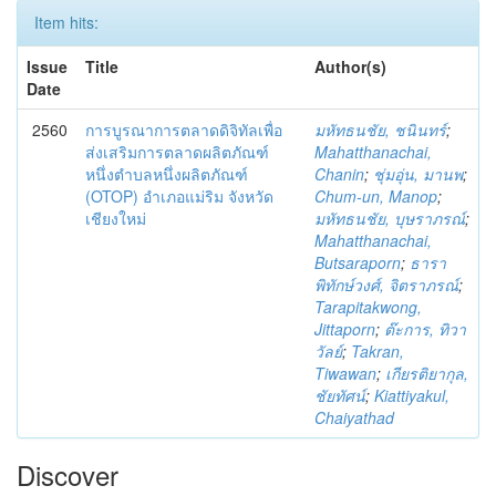
Item hits:
Issue
Title
Author(s)
Date
2560
การบูรณาการตลาดดิจิทัลเพื่อ
มหัทธนชัย, ชนินทร์
;
ส่งเสริมการตลาดผลิตภัณฑ์
Mahatthanachai,
หนึ่งตำบลหนึ่งผลิตภัณฑ์
Chanin
;
ชุ่มอุ่น, มานพ
;
(OTOP) อำเภอแม่ริม จังหวัด
Chum-un, Manop
;
เชียงใหม่
มหัทธนชัย, บุษราภรณ์
;
Mahatthanachai,
Butsaraporn
;
ธารา
พิทักษ์วงศ์, จิตราภรณ์
;
Tarapitakwong,
Jittaporn
;
ต๊ะการ, ทิวา
วัลย์
;
Takran,
Tiwawan
;
เกียรติยากุล,
ชัยทัศน์
;
Kiattiyakul,
Chaiyathad
Discover