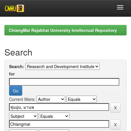
Skip
navigation
ChiangMai Rajabhat University Intellectual Repository
Search
Search:
for
Current filters: