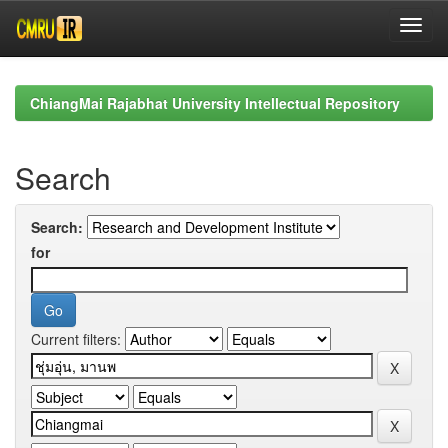
Skip
navigation
ChiangMai Rajabhat University Intellectual Repository
Search
Search:
for
Current filters: