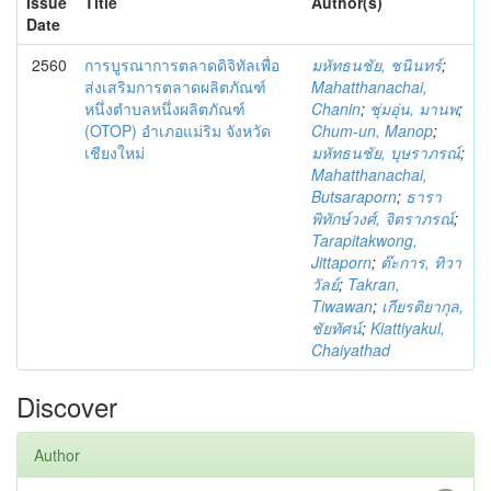
Issue
Title
Author(s)
Date
2560
การบูรณาการตลาดดิจิทัลเพื่อ
มหัทธนชัย, ชนินทร์
;
ส่งเสริมการตลาดผลิตภัณฑ์
Mahatthanachai,
หนึ่งตำบลหนึ่งผลิตภัณฑ์
Chanin
;
ชุ่มอุ่น, มานพ
;
(OTOP) อำเภอแม่ริม จังหวัด
Chum-un, Manop
;
เชียงใหม่
มหัทธนชัย, บุษราภรณ์
;
Mahatthanachai,
Butsaraporn
;
ธารา
พิทักษ์วงศ์, จิตราภรณ์
;
Tarapitakwong,
Jittaporn
;
ต๊ะการ, ทิวา
วัลย์
;
Takran,
Tiwawan
;
เกียรติยากุล,
ชัยทัศน์
;
Kiattiyakul,
Chaiyathad
Discover
Author