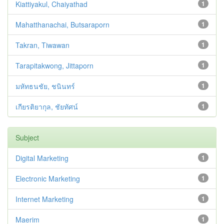
Kiattiyakul, Chaiyathad
1
Mahatthanachai, Butsaraporn
1
Takran, Tiwawan
1
Tarapitakwong, Jittaporn
1
มหัทธนชัย, ชนินทร์
1
เกียรติยากุล, ชัยทัศน์
1
Subject
Digital Marketing
1
Electronic Marketing
1
Internet Marketing
1
Maerim
1