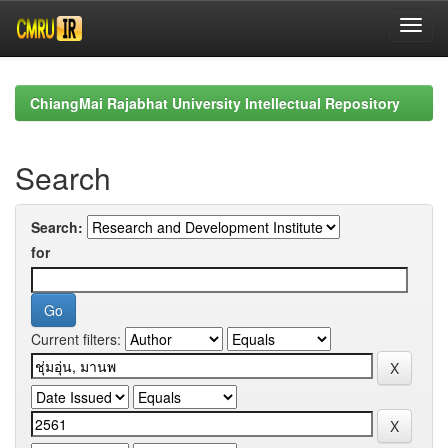
Skip
navigation
ChiangMai Rajabhat University Intellectual Repository
Search
Search:
for
Current filters: