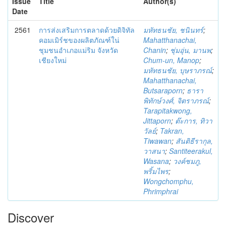
Issue
Title
Author(s)
Date
2561
การส่งเสริมการตลาดด้วยดิจิทัล
มหัทธนชัย, ชนินทร์
;
คอมเมิร์ชของผลิตภัณฑ์ใน่
Mahatthanachai,
ชุมชนอำเภอแม่ริม จังหวัด
Chanin
;
ชุ่มอุ่น, มานพ
;
เชียงใหม่
Chum-un, Manop
;
มหัทธนชัย, บุษราภรณ์
;
Mahatthanachai,
Butsaraporn
;
ธารา
พิทักษ์วงศ์, จิตราภรณ์
;
Tarapitakwong,
Jittaporn
;
ต๊ะการ, ทิวา
วัลย์
;
Takran,
Tiwawan
;
สันติธีรากุล,
วาสนา
;
Santiteerakul,
Wasana
;
วงค์ชมภู,
พริ้มไพร
;
Wongchomphu,
Phrimphrai
Discover