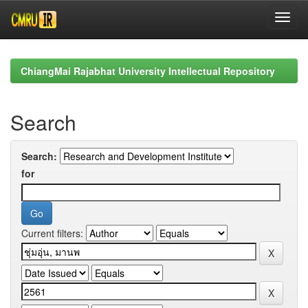
Skip
navigation
ChiangMai Rajabhat University Intellectual Repository
Search
Search:
for
Current filters: