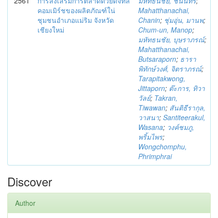
2561
การส่งเสริมการตลาดด้วยดิจิทัล
มหัทธนชัย, ชนินทร์
;
คอมเมิร์ชของผลิตภัณฑ์ใน่
Mahatthanachai,
ชุมชนอำเภอแม่ริม จังหวัด
Chanin
;
ชุ่มอุ่น, มานพ
;
เชียงใหม่
Chum-un, Manop
;
มหัทธนชัย, บุษราภรณ์
;
Mahatthanachai,
Butsaraporn
;
ธารา
พิทักษ์วงศ์, จิตราภรณ์
;
Tarapitakwong,
Jittaporn
;
ต๊ะการ, ทิวา
วัลย์
;
Takran,
Tiwawan
;
สันติธีรากุล,
วาสนา
;
Santiteerakul,
Wasana
;
วงค์ชมภู,
พริ้มไพร
;
Wongchomphu,
Phrimphrai
Discover
Author