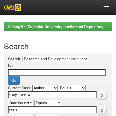
Skip
navigation
ChiangMai Rajabhat University Intellectual Repository
Search
Search:
for
Current filters: