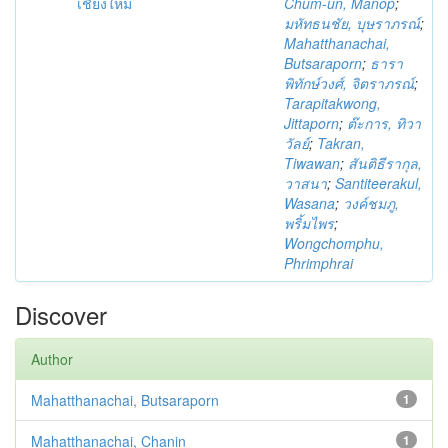
เชียงใหม่
Chum-un, Manop
;
มหัทธนชัย, บุษราภรณ์
;
Mahatthanachai,
Butsaraporn
;
ธารา
พิทักษ์วงศ์, จิตราภรณ์
;
Tarapitakwong,
Jittaporn
;
ต๊ะการ, ทิวา
วัลย์
;
Takran,
Tiwawan
;
สันติธีรากุล,
วาสนา
;
Santiteerakul,
Wasana
;
วงค์ชมภู,
พริ้มไพร
;
Wongchomphu,
Phrimphrai
Discover
Author
Mahatthanachai, Butsaraporn
1
Mahatthanachai, Chanin
1