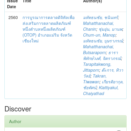
Issue
Title
Author(s)
Date
2560
การบูรณาการตลาดดิจิทัลเพื่อ
มหัทธนชัย, ชนินทร์
;
ส่งเสริมการตลาดผลิตภัณฑ์
Mahatthanachai,
หนึ่งตำบลหนึ่งผลิตภัณฑ์
Chanin
;
ชุ่มอุ่น, มานพ
;
(OTOP) อำเภอแม่ริม จังหวัด
Chum-un, Manop
;
เชียงใหม่
มหัทธนชัย, บุษราภรณ์
;
Mahatthanachai,
Butsaraporn
;
ธารา
พิทักษ์วงศ์, จิตราภรณ์
;
Tarapitakwong,
Jittaporn
;
ต๊ะการ, ทิวา
วัลย์
;
Takran,
Tiwawan
;
เกียรติยากุล,
ชัยทัศน์
;
Kiattiyakul,
Chaiyathad
Discover
Author