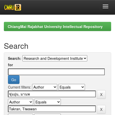
Skip
navigation
ChiangMai Rajabhat University Intellectual Repository
Search
Search:
for
Current filters: