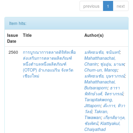
previous
1
next
Item hits:
Issue
Title
Author(s)
Date
2560
การบูรณาการตลาดดิจิทัลเพื่อ
มหัทธนชัย, ชนินทร์
;
ส่งเสริมการตลาดผลิตภัณฑ์
Mahatthanachai,
หนึ่งตำบลหนึ่งผลิตภัณฑ์
Chanin
;
ชุ่มอุ่น, มานพ
;
(OTOP) อำเภอแม่ริม จังหวัด
Chum-un, Manop
;
เชียงใหม่
มหัทธนชัย, บุษราภรณ์
;
Mahatthanachai,
Butsaraporn
;
ธารา
พิทักษ์วงศ์, จิตราภรณ์
;
Tarapitakwong,
Jittaporn
;
ต๊ะการ, ทิวา
วัลย์
;
Takran,
Tiwawan
;
เกียรติยากุล,
ชัยทัศน์
;
Kiattiyakul,
Chaiyathad