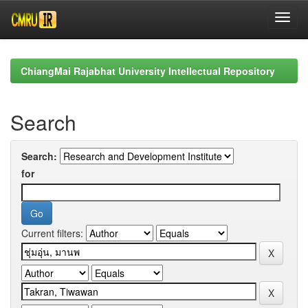
Skip
navigation
ChiangMai Rajabhat University Intellectual Repository
Search
Search:
for
Current filters: