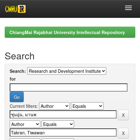
Skip
navigation
ChiangMai Rajabhat University Intellectual Repository
Search
Search:
for
Current filters: