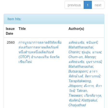
previous
1
next
Item hits:
Issue
Title
Author(s)
Date
2560
การบูรณาการตลาดดิจิทัลเพื่อ
มหัทธนชัย, ชนินทร์
;
ส่งเสริมการตลาดผลิตภัณฑ์
Mahatthanachai,
หนึ่งตำบลหนึ่งผลิตภัณฑ์
Chanin
;
ชุ่มอุ่น, มานพ
;
(OTOP) อำเภอแม่ริม จังหวัด
Chum-un, Manop
;
เชียงใหม่
มหัทธนชัย, บุษราภรณ์
;
Mahatthanachai,
Butsaraporn
;
ธารา
พิทักษ์วงศ์, จิตราภรณ์
;
Tarapitakwong,
Jittaporn
;
ต๊ะการ, ทิวา
วัลย์
;
Takran,
Tiwawan
;
เกียรติยากุล,
ชัยทัศน์
;
Kiattiyakul,
Chaiyathad