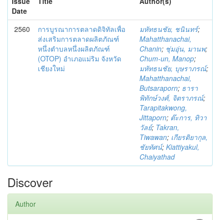
Issue
Title
Author(s)
Date
2560
การบูรณาการตลาดดิจิทัลเพื่อ
มหัทธนชัย, ชนินทร์
;
ส่งเสริมการตลาดผลิตภัณฑ์
Mahatthanachai,
หนึ่งตำบลหนึ่งผลิตภัณฑ์
Chanin
;
ชุ่มอุ่น, มานพ
;
(OTOP) อำเภอแม่ริม จังหวัด
Chum-un, Manop
;
เชียงใหม่
มหัทธนชัย, บุษราภรณ์
;
Mahatthanachai,
Butsaraporn
;
ธารา
พิทักษ์วงศ์, จิตราภรณ์
;
Tarapitakwong,
Jittaporn
;
ต๊ะการ, ทิวา
วัลย์
;
Takran,
Tiwawan
;
เกียรติยากุล,
ชัยทัศน์
;
Kiattiyakul,
Chaiyathad
Discover
Author