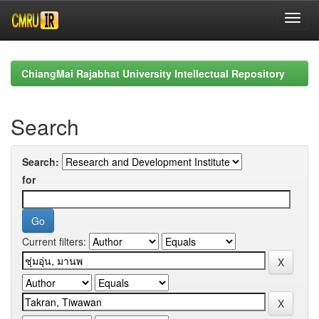
Skip
navigation
ChiangMai Rajabhat University Intellectual Repository
Search
Search:
for
Current filters: