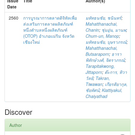
Issue
Title
Author(s)
Date
2560
การบูรณาการตลาดดิจิทัลเพื่อ
มหัทธนชัย, ชนินทร์
;
ส่งเสริมการตลาดผลิตภัณฑ์
Mahatthanachai,
หนึ่งตำบลหนึ่งผลิตภัณฑ์
Chanin
;
ชุ่มอุ่น, มานพ
;
(OTOP) อำเภอแม่ริม จังหวัด
Chum-un, Manop
;
เชียงใหม่
มหัทธนชัย, บุษราภรณ์
;
Mahatthanachai,
Butsaraporn
;
ธารา
พิทักษ์วงศ์, จิตราภรณ์
;
Tarapitakwong,
Jittaporn
;
ต๊ะการ, ทิวา
วัลย์
;
Takran,
Tiwawan
;
เกียรติยากุล,
ชัยทัศน์
;
Kiattiyakul,
Chaiyathad
Discover
Author