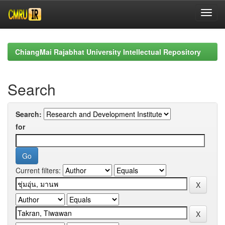
Skip
navigation
ChiangMai Rajabhat University Intellectual Repository
Search
Search:
for
Current filters: