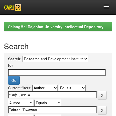
Skip
navigation
ChiangMai Rajabhat University Intellectual Repository
Search
Search:
for
Current filters: