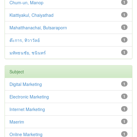
Chum-un, Manop
1
Kiattiyakul, Chaiyathad
1
Mahatthanachai, Butsaraporn
1
ต๊ะการ, ทิวาวัลย์
1
มหัทธนชัย, ชนินทร์
1
Subject
Digital Marketing
1
Electronic Marketing
1
Internet Marketing
1
Maerim
1
Online Marketing
1