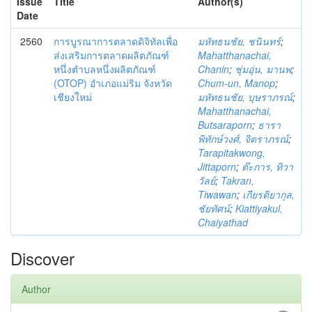
Issue
Title
Author(s)
Date
2560
การบูรณาการตลาดดิจิทัลเพื่อ
มหัทธนชัย, ชนินทร์
;
ส่งเสริมการตลาดผลิตภัณฑ์
Mahatthanachai,
หนึ่งตำบลหนึ่งผลิตภัณฑ์
Chanin
;
ชุ่มอุ่น, มานพ
;
(OTOP) อำเภอแม่ริม จังหวัด
Chum-un, Manop
;
เชียงใหม่
มหัทธนชัย, บุษราภรณ์
;
Mahatthanachai,
Butsaraporn
;
ธารา
พิทักษ์วงศ์, จิตราภรณ์
;
Tarapitakwong,
Jittaporn
;
ต๊ะการ, ทิวา
วัลย์
;
Takran,
Tiwawan
;
เกียรติยากุล,
ชัยทัศน์
;
Kiattiyakul,
Chaiyathad
Discover
Author