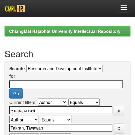
Skip
navigation
ChiangMai Rajabhat University Intellectual Repository
Search
Search:
for
Current filters: