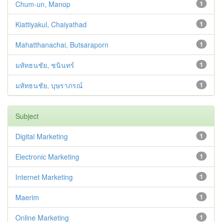
Chum-un, Manop
1
Kiattiyakul, Chaiyathad
1
Mahatthanachai, Butsaraporn
1
มหัทธนชัย, ชนินทร์
1
มหัทธนชัย, บุษราภรณ์
1
Subject
Digital Marketing
1
Electronic Marketing
1
Internet Marketing
1
Maerim
1
Online Marketing
1