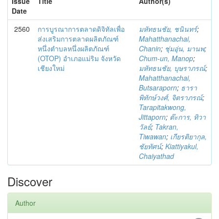
Issue
Title
Author(s)
Date
2560
การบูรณาการตลาดดิจิทัลเพื่อ
มหัทธนชัย, ชนินทร์
;
ส่งเสริมการตลาดผลิตภัณฑ์
Mahatthanachai,
หนึ่งตำบลหนึ่งผลิตภัณฑ์
Chanin
;
ชุ่มอุ่น, มานพ
;
(OTOP) อำเภอแม่ริม จังหวัด
Chum-un, Manop
;
เชียงใหม่
มหัทธนชัย, บุษราภรณ์
;
Mahatthanachai,
Butsaraporn
;
ธารา
พิทักษ์วงศ์, จิตราภรณ์
;
Tarapitakwong,
Jittaporn
;
ต๊ะการ, ทิวา
วัลย์
;
Takran,
Tiwawan
;
เกียรติยากุล,
ชัยทัศน์
;
Kiattiyakul,
Chaiyathad
Discover
Author