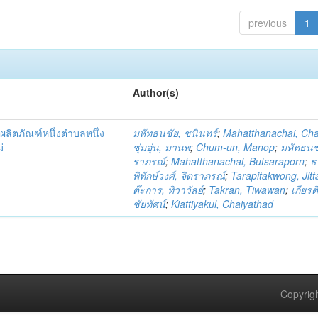
previous
1
Author(s)
ผลิตภัณฑ์หนึ่งตำบลหนึ่ง
มหัทธนชัย, ชนินทร์
;
Mahatthanachai, Ch
่
ชุ่มอุ่น, มานพ
;
Chum-un, Manop
;
มหัทธนชั
ราภรณ์
;
Mahatthanachai, Butsaraporn
;
ธ
พิทักษ์วงศ์, จิตราภรณ์
;
Tarapitakwong, Jit
ต๊ะการ, ทิวาวัลย์
;
Takran, Tiwawan
;
เกียรต
ชัยทัศน์
;
Kiattiyakul, Chaiyathad
Copyrigh