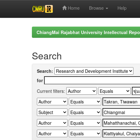
Home
Browse
Help
Skip
navigation
ChiangMai Rajabhat University Intellectual Repo
Search
Search:
for
Current filters: