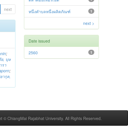
next
หนึ่งตำบลหนึ่งผลิตภัณฑ์
1
next >
Date issued
2560
1
anin
;
ย, บุษ
ารา
taporn
;
ิยากุล,
t © ChiangMai Rajabhat University. All Rights Reserved.