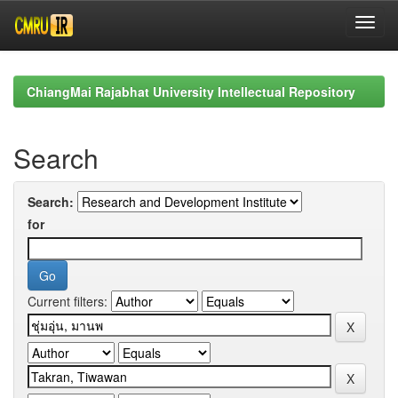
Skip
navigation
ChiangMai Rajabhat University Intellectual Repository
Search
Search:
for
Current filters: