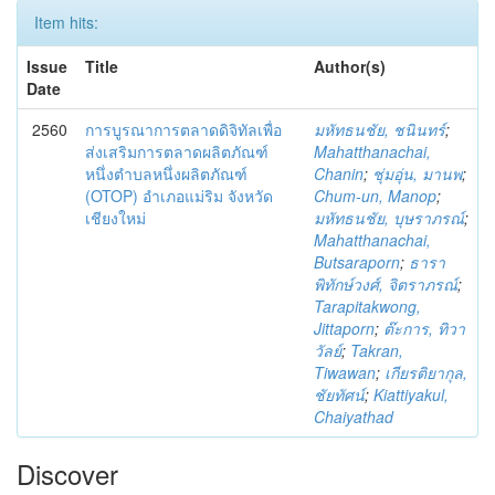
Item hits:
Issue
Title
Author(s)
Date
2560
การบูรณาการตลาดดิจิทัลเพื่อ
มหัทธนชัย, ชนินทร์
;
ส่งเสริมการตลาดผลิตภัณฑ์
Mahatthanachai,
หนึ่งตำบลหนึ่งผลิตภัณฑ์
Chanin
;
ชุ่มอุ่น, มานพ
;
(OTOP) อำเภอแม่ริม จังหวัด
Chum-un, Manop
;
เชียงใหม่
มหัทธนชัย, บุษราภรณ์
;
Mahatthanachai,
Butsaraporn
;
ธารา
พิทักษ์วงศ์, จิตราภรณ์
;
Tarapitakwong,
Jittaporn
;
ต๊ะการ, ทิวา
วัลย์
;
Takran,
Tiwawan
;
เกียรติยากุล,
ชัยทัศน์
;
Kiattiyakul,
Chaiyathad
Discover