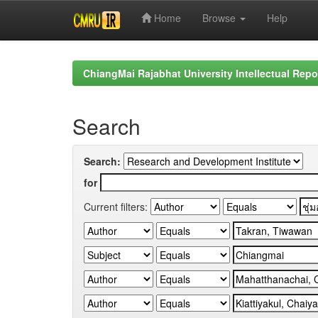
Home
Browse
Help
Skip
navigation
ChiangMai Rajabhat University Intellectual Repo
Search
Search:
for
Current filters: