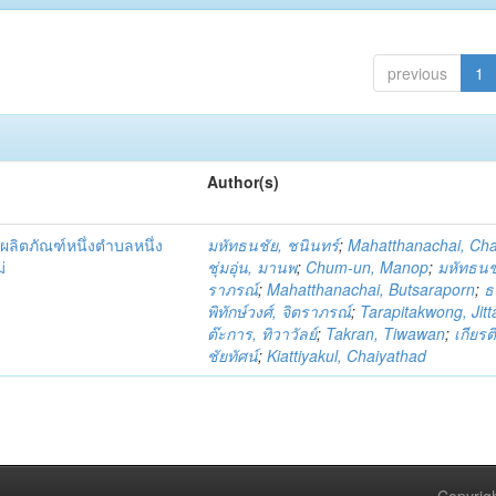
previous
1
Author(s)
ผลิตภัณฑ์หนึ่งตำบลหนึ่ง
มหัทธนชัย, ชนินทร์
;
Mahatthanachai, Ch
่
ชุ่มอุ่น, มานพ
;
Chum-un, Manop
;
มหัทธนชั
ราภรณ์
;
Mahatthanachai, Butsaraporn
;
ธ
พิทักษ์วงศ์, จิตราภรณ์
;
Tarapitakwong, Jit
ต๊ะการ, ทิวาวัลย์
;
Takran, Tiwawan
;
เกียรต
ชัยทัศน์
;
Kiattiyakul, Chaiyathad