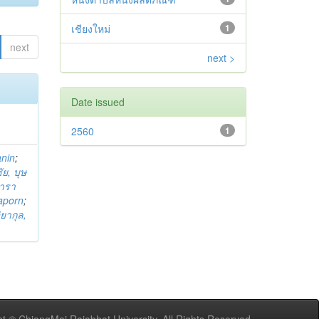
เชียงใหม่
1
next
next >
Date issued
2560
1
anin
;
ย, บุษ
ารา
taporn
;
ิยากุล,