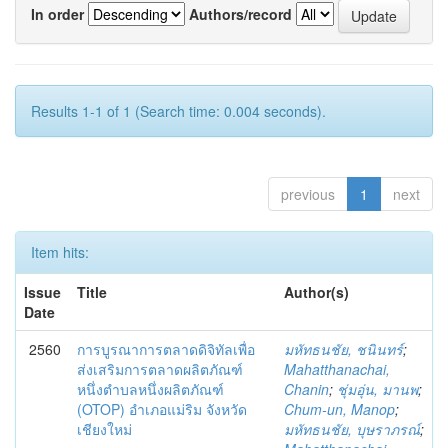
In order
Authors/record
Results 1-1 of 1 (Search time: 0.004 seconds).
previous
1
next
Item hits:
Issue
Title
Author(s)
Date
2560
การบูรณาการตลาดดิจิทัลเพื่อ
มหัทธนชัย, ชนินทร์
;
ส่งเสริมการตลาดผลิตภัณฑ์
Mahatthanachai,
หนึ่งตำบลหนึ่งผลิตภัณฑ์
Chanin
;
ชุ่มอุ่น, มานพ
;
(OTOP) อำเภอแม่ริม จังหวัด
Chum-un, Manop
;
เชียงใหม่
มหัทธนชัย, บุษราภรณ์
;