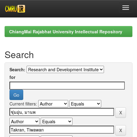
Skip
navigation
ChiangMai Rajabhat University Intellectual Repository
Search
Search:
for
Current filters: