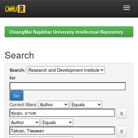
Skip
navigation
ChiangMai Rajabhat University Intellectual Repository
Search
Search:
for
Current filters: