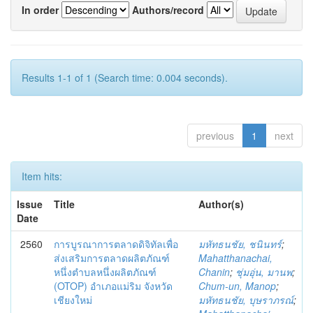
In order
Authors/record
Results 1-1 of 1 (Search time: 0.004 seconds).
previous
1
next
Item hits:
Issue
Title
Author(s)
Date
2560
การบูรณาการตลาดดิจิทัลเพื่อ
มหัทธนชัย, ชนินทร์
;
ส่งเสริมการตลาดผลิตภัณฑ์
Mahatthanachai,
หนึ่งตำบลหนึ่งผลิตภัณฑ์
Chanin
;
ชุ่มอุ่น, มานพ
;
(OTOP) อำเภอแม่ริม จังหวัด
Chum-un, Manop
;
เชียงใหม่
มหัทธนชัย, บุษราภรณ์
;