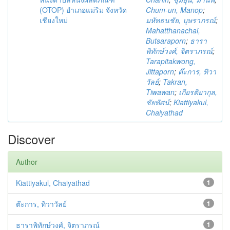
(OTOP) อำเภอแม่ริม จังหวัด
Chum-un, Manop
;
เชียงใหม่
มหัทธนชัย, บุษราภรณ์
;
Mahatthanachai,
Butsaraporn
;
ธารา
พิทักษ์วงศ์, จิตราภรณ์
;
Tarapitakwong,
Jittaporn
;
ต๊ะการ, ทิวา
วัลย์
;
Takran,
Tiwawan
;
เกียรติยากุล,
ชัยทัศน์
;
Kiattiyakul,
Chaiyathad
Discover
Author
Kiattiyakul, Chaiyathad
1
ต๊ะการ, ทิวาวัลย์
1
ธาราพิทักษ์วงศ์, จิตราภรณ์
1