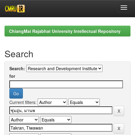
Skip
navigation
ChiangMai Rajabhat University Intellectual Repository
Search
Search:
for
Current filters: