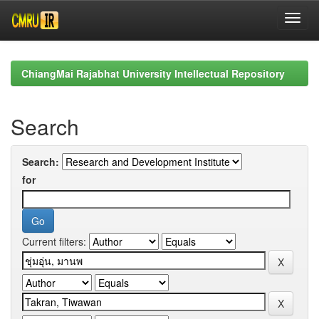
Skip
navigation
ChiangMai Rajabhat University Intellectual Repository
Search
Search:
for
Current filters: