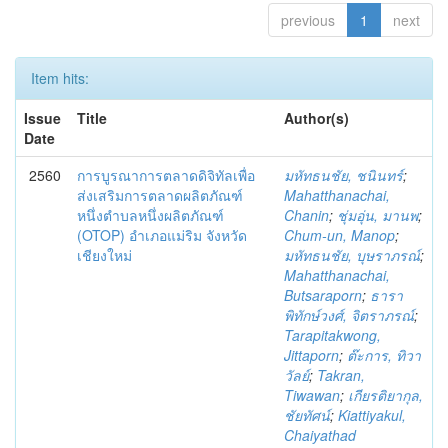
previous
1
next
Item hits:
Issue
Title
Author(s)
Date
2560
การบูรณาการตลาดดิจิทัลเพื่อ
มหัทธนชัย, ชนินทร์
;
ส่งเสริมการตลาดผลิตภัณฑ์
Mahatthanachai,
หนึ่งตำบลหนึ่งผลิตภัณฑ์
Chanin
;
ชุ่มอุ่น, มานพ
;
(OTOP) อำเภอแม่ริม จังหวัด
Chum-un, Manop
;
เชียงใหม่
มหัทธนชัย, บุษราภรณ์
;
Mahatthanachai,
Butsaraporn
;
ธารา
พิทักษ์วงศ์, จิตราภรณ์
;
Tarapitakwong,
Jittaporn
;
ต๊ะการ, ทิวา
วัลย์
;
Takran,
Tiwawan
;
เกียรติยากุล,
ชัยทัศน์
;
Kiattiyakul,
Chaiyathad