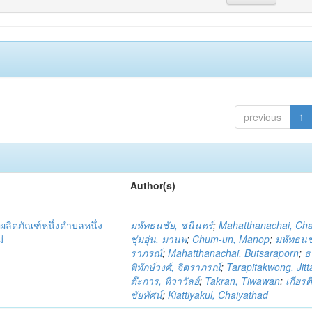
previous
1
Author(s)
ผลิตภัณฑ์หนึ่งตำบลหนึ่ง
มหัทธนชัย, ชนินทร์
;
Mahatthanachai, Ch
่
ชุ่มอุ่น, มานพ
;
Chum-un, Manop
;
มหัทธนชั
ราภรณ์
;
Mahatthanachai, Butsaraporn
;
ธ
พิทักษ์วงศ์, จิตราภรณ์
;
Tarapitakwong, Jit
ต๊ะการ, ทิวาวัลย์
;
Takran, Tiwawan
;
เกียรต
ชัยทัศน์
;
Kiattiyakul, Chaiyathad