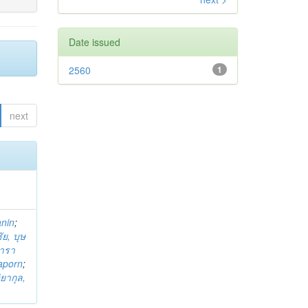
Date issued
2560
1
next
anin
;
ย, บุษ
ารา
taporn
;
ิยากุล,