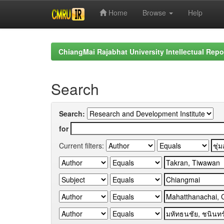
Home
Browse
Help
Skip
navigation
ChiangMai Rajabhat University Intellectual Repo
Search
Search:
for
Current filters: