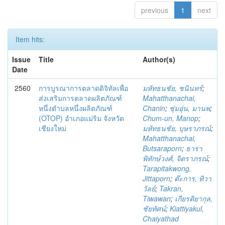
previous
1
next
Item hits:
Issue
Title
Author(s)
Date
2560
การบูรณาการตลาดดิจิทัลเพื่อ
มหัทธนชัย, ชนินทร์
;
ส่งเสริมการตลาดผลิตภัณฑ์
Mahatthanachai,
หนึ่งตำบลหนึ่งผลิตภัณฑ์
Chanin
;
ชุ่มอุ่น, มานพ
;
(OTOP) อำเภอแม่ริม จังหวัด
Chum-un, Manop
;
เชียงใหม่
มหัทธนชัย, บุษราภรณ์
;
Mahatthanachai,
Butsaraporn
;
ธารา
พิทักษ์วงศ์, จิตราภรณ์
;
Tarapitakwong,
Jittaporn
;
ต๊ะการ, ทิวา
วัลย์
;
Takran,
Tiwawan
;
เกียรติยากุล,
ชัยทัศน์
;
Kiattiyakul,
Chaiyathad