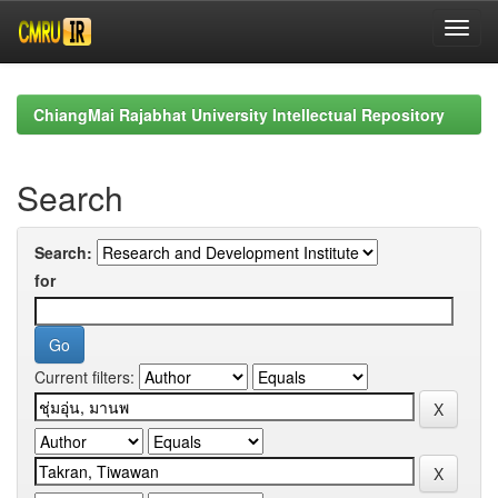
Skip
navigation
ChiangMai Rajabhat University Intellectual Repository
Search
Search:
for
Current filters: