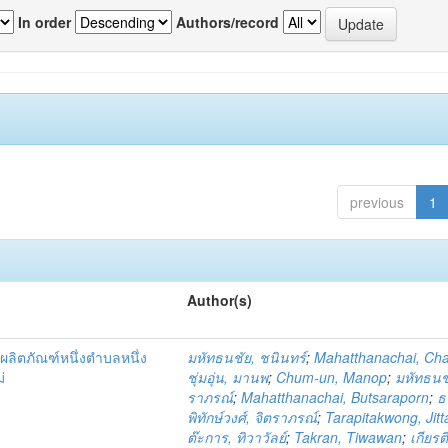
In order
Authors/record
previous
1
Author(s)
ผลิตภัณฑ์หนึ่งตำบลหนึ่ง
มหัทธนชัย, ชนินทร์
;
Mahatthanachai, Ch
่
ชุ่มอุ่น, มานพ
;
Chum-un, Manop
;
มหัทธนชั
ราภรณ์
;
Mahatthanachai, Butsaraporn
;
ธ
พิทักษ์วงศ์, จิตราภรณ์
;
Tarapitakwong, Jit
ต๊ะการ, ทิวาวัลย์
;
Takran, Tiwawan
;
เกียรต