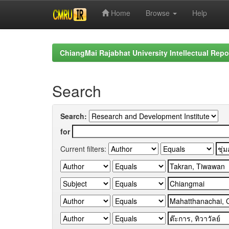
Home
Browse
Help
Skip
navigation
ChiangMai Rajabhat University Intellectual Repo
Search
Search:
for
Current filters: