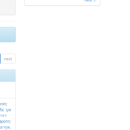
next
anin
;
ย, บุษ
ารา
taporn
;
ิยากุล,