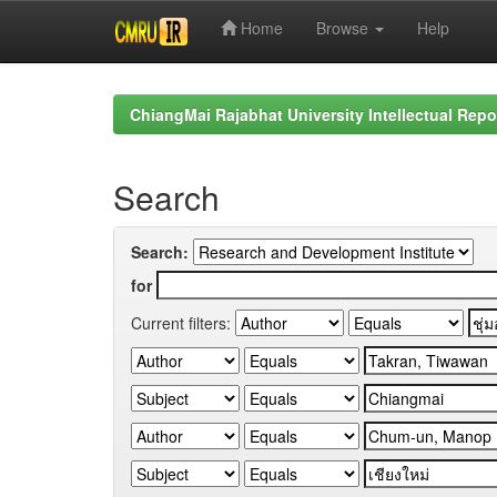
Home
Browse
Help
Skip
navigation
ChiangMai Rajabhat University Intellectual Repo
Search
Search:
for
Current filters: