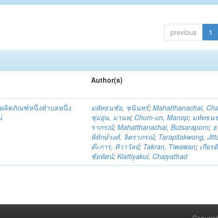
previous
1
Author(s)
ผลิตภัณฑ์หนึ่งตำบลหนึ่ง
มหัทธนชัย, ชนินทร์
;
Mahatthanachai, Ch
่
ชุ่มอุ่น, มานพ
;
Chum-un, Manop
;
มหัทธนชั
ราภรณ์
;
Mahatthanachai, Butsaraporn
;
ธ
พิทักษ์วงศ์, จิตราภรณ์
;
Tarapitakwong, Jit
ต๊ะการ, ทิวาวัลย์
;
Takran, Tiwawan
;
เกียรต
ชัยทัศน์
;
Kiattiyakul, Chaiyathad