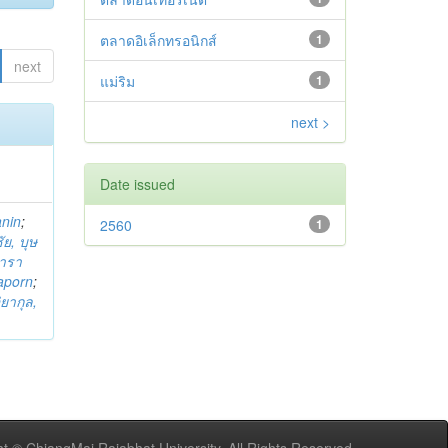
ตลาดอิเล็กทรอนิกส์
1
next
แม่ริม
1
next >
Date issued
anin
;
2560
1
ย, บุษ
ารา
taporn
;
ิยากุล,