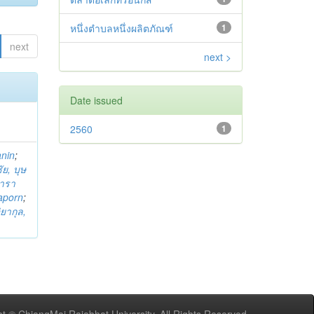
หนึ่งตำบลหนึ่งผลิตภัณฑ์
1
next
next >
Date issued
2560
1
anin
;
ย, บุษ
ารา
taporn
;
ิยากุล,