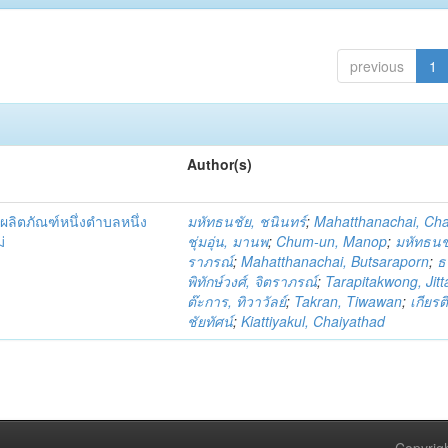
previous
1
Author(s)
ผลิตภัณฑ์หนึ่งตำบลหนึ่ง
มหัทธนชัย, ชนินทร์
;
Mahatthanachai, Ch
่
ชุ่มอุ่น, มานพ
;
Chum-un, Manop
;
มหัทธนชั
ราภรณ์
;
Mahatthanachai, Butsaraporn
;
ธ
พิทักษ์วงศ์, จิตราภรณ์
;
Tarapitakwong, Jit
ต๊ะการ, ทิวาวัลย์
;
Takran, Tiwawan
;
เกียรต
ชัยทัศน์
;
Kiattiyakul, Chaiyathad