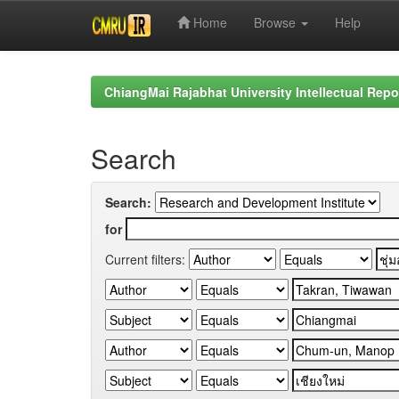
Home
Browse
Help
Skip
navigation
ChiangMai Rajabhat University Intellectual Repo
Search
Search:
for
Current filters: