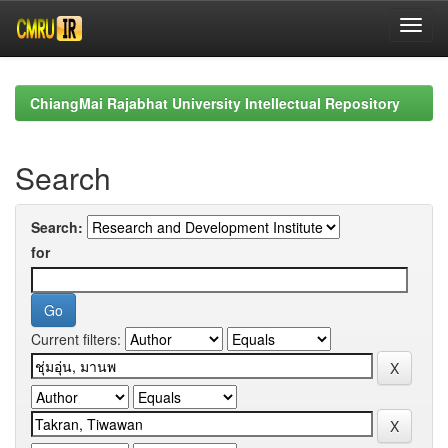
Skip
navigation
ChiangMai Rajabhat University Intellectual Repository
Search
Search:
for
Current filters: