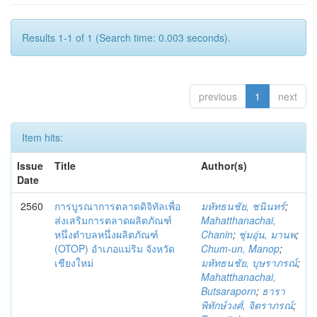
Results 1-1 of 1 (Search time: 0.003 seconds).
previous
1
next
Item hits:
Issue
Title
Author(s)
Date
2560
การบูรณาการตลาดดิจิทัลเพื่อ
มหัทธนชัย, ชนินทร์
;
ส่งเสริมการตลาดผลิตภัณฑ์
Mahatthanachai,
หนึ่งตำบลหนึ่งผลิตภัณฑ์
Chanin
;
ชุ่มอุ่น, มานพ
;
(OTOP) อำเภอแม่ริม จังหวัด
Chum-un, Manop
;
เชียงใหม่
มหัทธนชัย, บุษราภรณ์
;
Mahatthanachai,
Butsaraporn
;
ธารา
พิทักษ์วงศ์, จิตราภรณ์
;