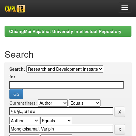
Skip
navigation
ChiangMai Rajabhat University Intellectual Repository
Search
Search:
for
Current filters: