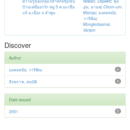
ความรู้ของกลุ่มวิสาหกิจชุมชน
Nilwan, Dejawit
;
ชุ่ม
บ้านเหมืองกวัก หมู่ 5 ต.มะเขือ
อุ่น, มานพ
;
Chum-um,
แจ้ อ.เมือง จ.ลำพูน
Manop
;
มงคลสมัย,
วาริพิณ
;
Mongkolsamai,
Varipin
Discover
Author
มงคลสมัย, วาริพิณ
1
สิงฆราช, สมบัติ
1
Date issued
2551
1