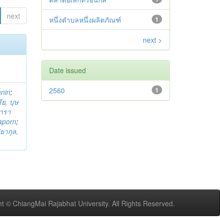
next
หนึ่งตำบลหนึ่งผลิตภัณฑ์
1
next >
Date issued
2560
1
anin
;
ย, บุษ
ารา
taporn
;
ิยากุล,
t © ChiangMai Rajabhat University. All Rights Reserved.