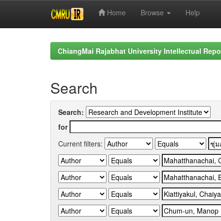
Home
Browse
Help
Skip
navigation
ChiangMai Rajabhat University Intellectual Repo
Search
Search:
for
Current filters: