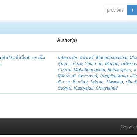
previous
1
Author(s)
ผลิตภัณฑ์หนึ่งตำบลหนึ่ง
มหัทธนชัย, ชนินทร์
;
Mahatthanachai, Ch
่
ชุ่มอุ่น, มานพ
;
Chum-un, Manop
;
มหัทธนชั
ราภรณ์
;
Mahatthanachai, Butsaraporn
;
ธ
พิทักษ์วงศ์, จิตราภรณ์
;
Tarapitakwong, Jit
ต๊ะการ, ทิวาวัลย์
;
Takran, Tiwawan
;
เกียรต
ชัยทัศน์
;
Kiattiyakul, Chaiyathad
Copyrigh