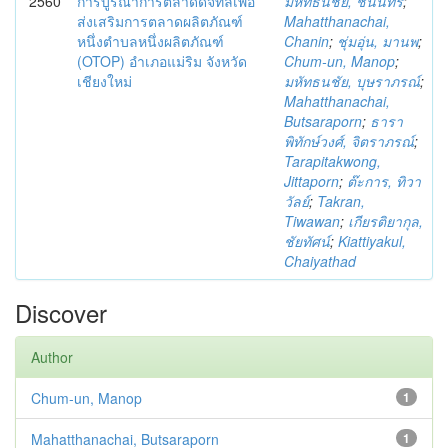
2560
การบูรณาการตลาดดิจิทัลเพื่อ
มหัทธนชัย, ชนินทร์
;
ส่งเสริมการตลาดผลิตภัณฑ์
Mahatthanachai,
หนึ่งตำบลหนึ่งผลิตภัณฑ์
Chanin
;
ชุ่มอุ่น, มานพ
;
(OTOP) อำเภอแม่ริม จังหวัด
Chum-un, Manop
;
เชียงใหม่
มหัทธนชัย, บุษราภรณ์
;
Mahatthanachai,
Butsaraporn
;
ธารา
พิทักษ์วงศ์, จิตราภรณ์
;
Tarapitakwong,
Jittaporn
;
ต๊ะการ, ทิวา
วัลย์
;
Takran,
Tiwawan
;
เกียรติยากุล,
ชัยทัศน์
;
Kiattiyakul,
Chaiyathad
Discover
Author
Chum-un, Manop
1
Mahatthanachai, Butsaraporn
1