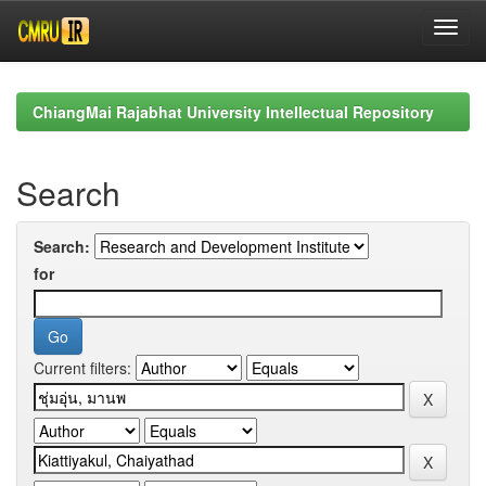
Skip
navigation
ChiangMai Rajabhat University Intellectual Repository
Search
Search:
for
Current filters: