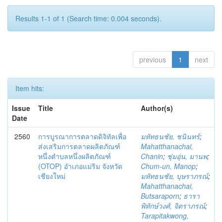
Results 1-1 of 1 (Search time: 0.004 seconds).
previous
1
next
Item hits:
Issue
Title
Author(s)
Date
2560
การบูรณาการตลาดดิจิทัลเพื่อ
มหัทธนชัย, ชนินทร์
;
ส่งเสริมการตลาดผลิตภัณฑ์
Mahatthanachai,
หนึ่งตำบลหนึ่งผลิตภัณฑ์
Chanin
;
ชุ่มอุ่น, มานพ
;
(OTOP) อำเภอแม่ริม จังหวัด
Chum-un, Manop
;
เชียงใหม่
มหัทธนชัย, บุษราภรณ์
;
Mahatthanachai,
Butsaraporn
;
ธารา
พิทักษ์วงศ์, จิตราภรณ์
;
Tarapitakwong,