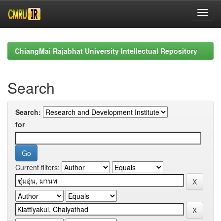
Skip
navigation
ChiangMai Rajabhat University Intellectual Repository
Search
Search:
for
Current filters: