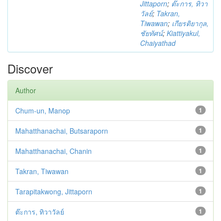
Jittaporn
;
ต๊ะการ, ทิวา
วัลย์
;
Takran,
Tiwawan
;
เกียรติยากุล,
ชัยทัศน์
;
Kiattiyakul,
Chaiyathad
Discover
Author
Chum-un, Manop
1
Mahatthanachai, Butsaraporn
1
Mahatthanachai, Chanin
1
Takran, Tiwawan
1
Tarapitakwong, Jittaporn
1
ต๊ะการ, ทิวาวัลย์
1