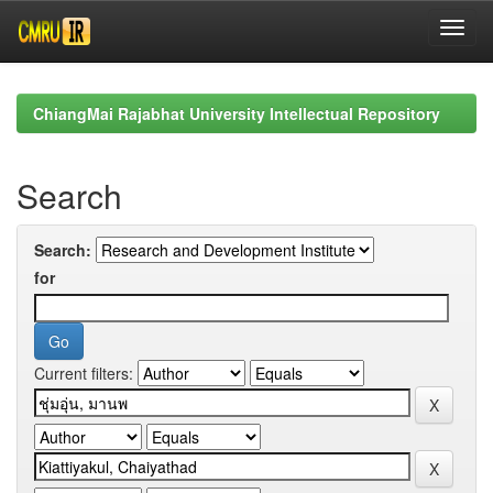
Skip
navigation
ChiangMai Rajabhat University Intellectual Repository
Search
Search:
for
Current filters: