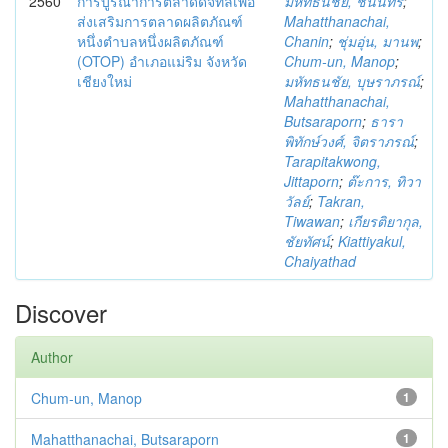
2560
การบูรณาการตลาดดิจิทัลเพื่อ
มหัทธนชัย, ชนินทร์
;
ส่งเสริมการตลาดผลิตภัณฑ์
Mahatthanachai,
หนึ่งตำบลหนึ่งผลิตภัณฑ์
Chanin
;
ชุ่มอุ่น, มานพ
;
(OTOP) อำเภอแม่ริม จังหวัด
Chum-un, Manop
;
เชียงใหม่
มหัทธนชัย, บุษราภรณ์
;
Mahatthanachai,
Butsaraporn
;
ธารา
พิทักษ์วงศ์, จิตราภรณ์
;
Tarapitakwong,
Jittaporn
;
ต๊ะการ, ทิวา
วัลย์
;
Takran,
Tiwawan
;
เกียรติยากุล,
ชัยทัศน์
;
Kiattiyakul,
Chaiyathad
Discover
Author
Chum-un, Manop
1
Mahatthanachai, Butsaraporn
1