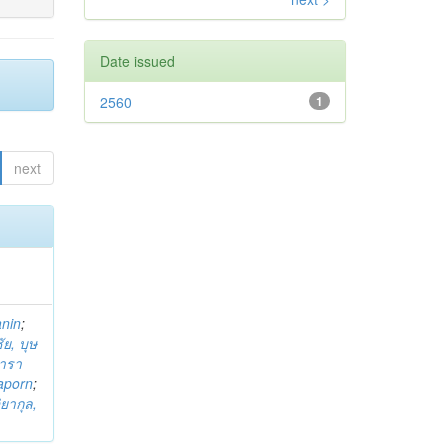
Date issued
2560
1
next
anin
;
ย, บุษ
ารา
taporn
;
ิยากุล,