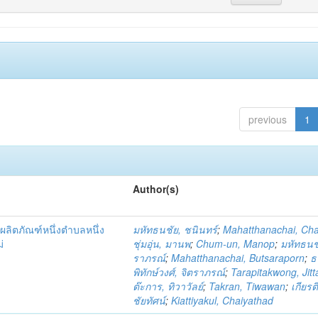
previous
1
Author(s)
ผลิตภัณฑ์หนึ่งตำบลหนึ่ง
มหัทธนชัย, ชนินทร์
;
Mahatthanachai, Ch
่
ชุ่มอุ่น, มานพ
;
Chum-un, Manop
;
มหัทธนชั
ราภรณ์
;
Mahatthanachai, Butsaraporn
;
ธ
พิทักษ์วงศ์, จิตราภรณ์
;
Tarapitakwong, Jit
ต๊ะการ, ทิวาวัลย์
;
Takran, Tiwawan
;
เกียรต
ชัยทัศน์
;
Kiattiyakul, Chaiyathad