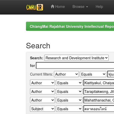
Home
Browse
Help
Skip
navigation
ChiangMai Rajabhat University Intellectual Repo
Search
Search:
for
Current filters: