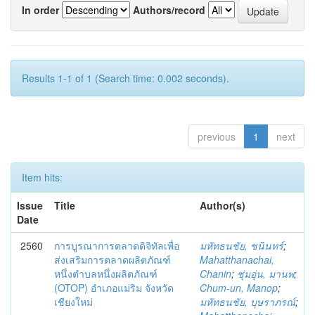
In order
Authors/record
Results 1-1 of 1 (Search time: 0.002 seconds).
previous
1
next
Item hits:
Issue
Title
Author(s)
Date
2560
การบูรณาการตลาดดิจิทัลเพื่อ
มหัทธนชัย, ชนินทร์
;
ส่งเสริมการตลาดผลิตภัณฑ์
Mahatthanachai,
หนึ่งตำบลหนึ่งผลิตภัณฑ์
Chanin
;
ชุ่มอุ่น, มานพ
;
(OTOP) อำเภอแม่ริม จังหวัด
Chum-un, Manop
;
เชียงใหม่
มหัทธนชัย, บุษราภรณ์
;