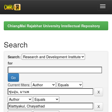
Skip
navigation
ChiangMai Rajabhat University Intellectual Repository
Search
Search:
for
Current filters: