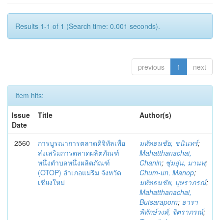
Results 1-1 of 1 (Search time: 0.001 seconds).
previous
1
next
Item hits:
Issue
Title
Author(s)
Date
2560
การบูรณาการตลาดดิจิทัลเพื่อ
มหัทธนชัย, ชนินทร์
;
ส่งเสริมการตลาดผลิตภัณฑ์
Mahatthanachai,
หนึ่งตำบลหนึ่งผลิตภัณฑ์
Chanin
;
ชุ่มอุ่น, มานพ
;
(OTOP) อำเภอแม่ริม จังหวัด
Chum-un, Manop
;
เชียงใหม่
มหัทธนชัย, บุษราภรณ์
;
Mahatthanachai,
Butsaraporn
;
ธารา
พิทักษ์วงศ์, จิตราภรณ์
;