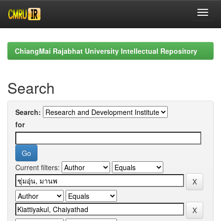
Skip
navigation
ChiangMai Rajabhat University Intellectual Repository
Search
Search:
for
Current filters: