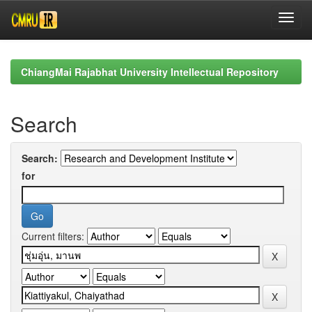
Skip
navigation
ChiangMai Rajabhat University Intellectual Repository
Search
Search:
for
Current filters: