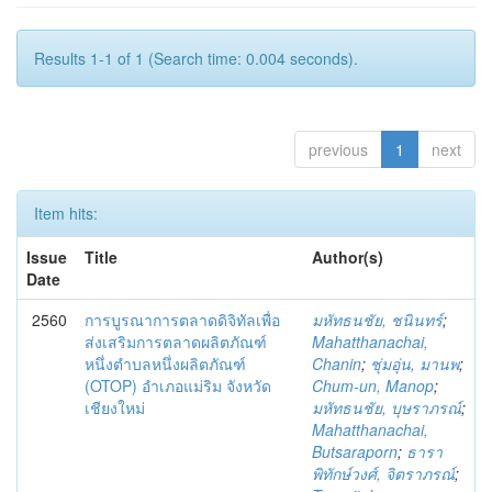
Results 1-1 of 1 (Search time: 0.004 seconds).
previous
1
next
Item hits:
Issue
Title
Author(s)
Date
2560
การบูรณาการตลาดดิจิทัลเพื่อ
มหัทธนชัย, ชนินทร์
;
ส่งเสริมการตลาดผลิตภัณฑ์
Mahatthanachai,
หนึ่งตำบลหนึ่งผลิตภัณฑ์
Chanin
;
ชุ่มอุ่น, มานพ
;
(OTOP) อำเภอแม่ริม จังหวัด
Chum-un, Manop
;
เชียงใหม่
มหัทธนชัย, บุษราภรณ์
;
Mahatthanachai,
Butsaraporn
;
ธารา
พิทักษ์วงศ์, จิตราภรณ์
;