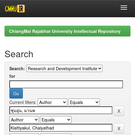
Skip
navigation
ChiangMai Rajabhat University Intellectual Repository
Search
Search:
for
Current filters: