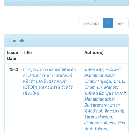
previous
1
next
Item hits:
Issue
Title
Author(s)
Date
2560
การบูรณาการตลาดดิจิทัลเพื่อ
มหัทธนชัย, ชนินทร์
;
ส่งเสริมการตลาดผลิตภัณฑ์
Mahatthanachai,
หนึ่งตำบลหนึ่งผลิตภัณฑ์
Chanin
;
ชุ่มอุ่น, มานพ
;
(OTOP) อำเภอแม่ริม จังหวัด
Chum-un, Manop
;
เชียงใหม่
มหัทธนชัย, บุษราภรณ์
;
Mahatthanachai,
Butsaraporn
;
ธารา
พิทักษ์วงศ์, จิตราภรณ์
;
Tarapitakwong,
Jittaporn
;
ต๊ะการ, ทิวา
วัลย์
;
Takran,