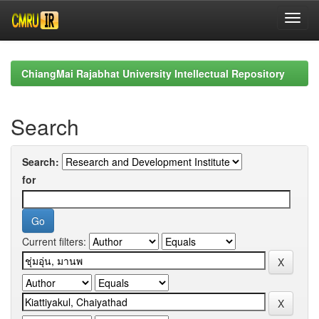
Skip
navigation
ChiangMai Rajabhat University Intellectual Repository
Search
Search:
for
Current filters: