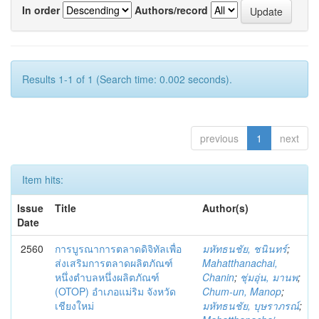
In order
Authors/record
Results 1-1 of 1 (Search time: 0.002 seconds).
previous
1
next
Item hits:
Issue
Title
Author(s)
Date
2560
การบูรณาการตลาดดิจิทัลเพื่อ
มหัทธนชัย, ชนินทร์
;
ส่งเสริมการตลาดผลิตภัณฑ์
Mahatthanachai,
หนึ่งตำบลหนึ่งผลิตภัณฑ์
Chanin
;
ชุ่มอุ่น, มานพ
;
(OTOP) อำเภอแม่ริม จังหวัด
Chum-un, Manop
;
เชียงใหม่
มหัทธนชัย, บุษราภรณ์
;