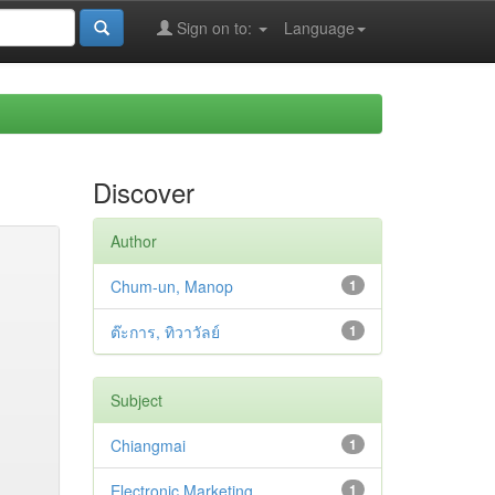
Sign on to:
Language
Discover
Author
Chum-un, Manop
1
ต๊ะการ, ทิวาวัลย์
1
Subject
Chiangmai
1
Electronic Marketing
1