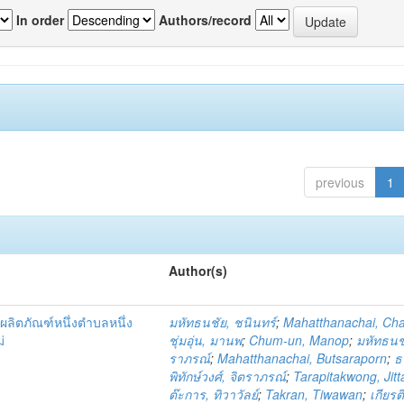
In order
Authors/record
previous
1
Author(s)
ผลิตภัณฑ์หนึ่งตำบลหนึ่ง
มหัทธนชัย, ชนินทร์
;
Mahatthanachai, Ch
่
ชุ่มอุ่น, มานพ
;
Chum-un, Manop
;
มหัทธนชั
ราภรณ์
;
Mahatthanachai, Butsaraporn
;
ธ
พิทักษ์วงศ์, จิตราภรณ์
;
Tarapitakwong, Jit
ต๊ะการ, ทิวาวัลย์
;
Takran, Tiwawan
;
เกียรต