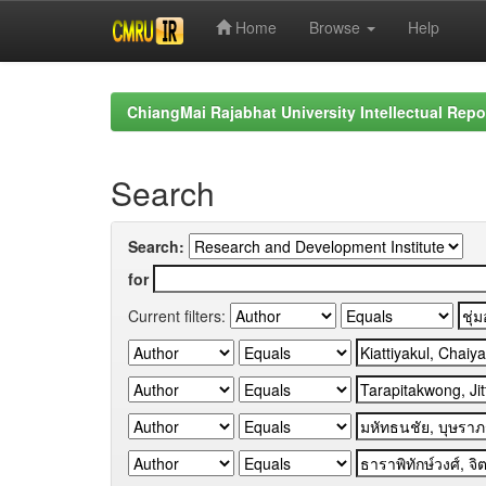
Home
Browse
Help
Skip
navigation
ChiangMai Rajabhat University Intellectual Repo
Search
Search:
for
Current filters: