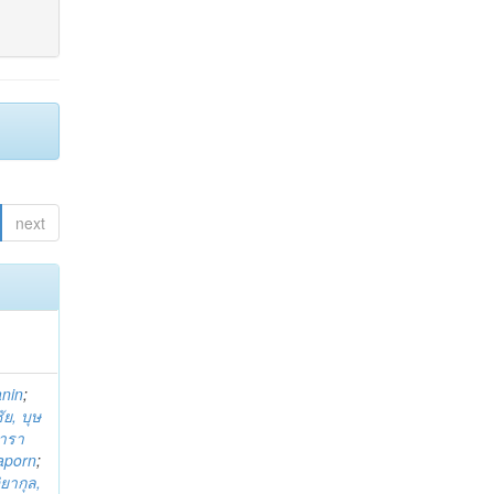
next
anin
;
ย, บุษ
ารา
taporn
;
ิยากุล,