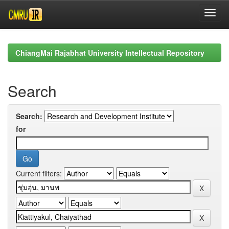
Skip
navigation
ChiangMai Rajabhat University Intellectual Repository
Search
Search:
for
Current filters: