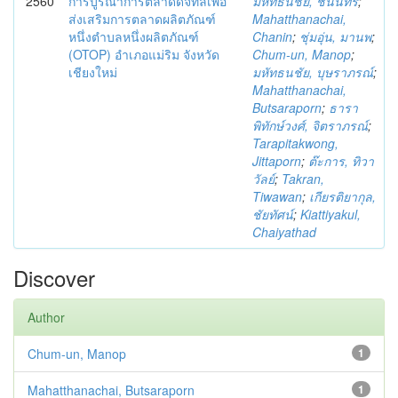
2560
การบูรณาการตลาดดิจิทัลเพื่อ
มหัทธนชัย, ชนินทร์
;
ส่งเสริมการตลาดผลิตภัณฑ์
Mahatthanachai,
หนึ่งตำบลหนึ่งผลิตภัณฑ์
Chanin
;
ชุ่มอุ่น, มานพ
;
(OTOP) อำเภอแม่ริม จังหวัด
Chum-un, Manop
;
เชียงใหม่
มหัทธนชัย, บุษราภรณ์
;
Mahatthanachai,
Butsaraporn
;
ธารา
พิทักษ์วงศ์, จิตราภรณ์
;
Tarapitakwong,
Jittaporn
;
ต๊ะการ, ทิวา
วัลย์
;
Takran,
Tiwawan
;
เกียรติยากุล,
ชัยทัศน์
;
Kiattiyakul,
Chaiyathad
Discover
Author
Chum-un, Manop
1
Mahatthanachai, Butsaraporn
1