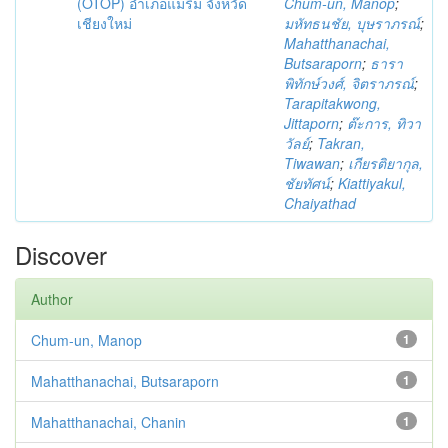
(OTOP) อำเภอแม่ริม จังหวัด
Chum-un, Manop
;
เชียงใหม่
มหัทธนชัย, บุษราภรณ์
;
Mahatthanachai,
Butsaraporn
;
ธารา
พิทักษ์วงศ์, จิตราภรณ์
;
Tarapitakwong,
Jittaporn
;
ต๊ะการ, ทิวา
วัลย์
;
Takran,
Tiwawan
;
เกียรติยากุล,
ชัยทัศน์
;
Kiattiyakul,
Chaiyathad
Discover
Author
Chum-un, Manop
1
Mahatthanachai, Butsaraporn
1
Mahatthanachai, Chanin
1