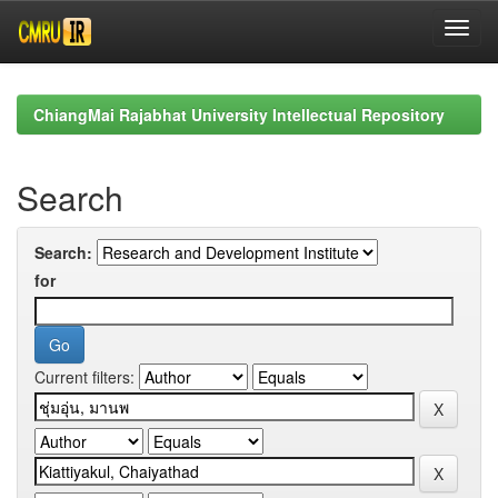
Skip
navigation
ChiangMai Rajabhat University Intellectual Repository
Search
Search:
for
Current filters: