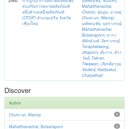
2560
การบูรณาการตลาดดิจิทัลเพื่อ
มหัทธนชัย, ชนินทร์
;
ส่งเสริมการตลาดผลิตภัณฑ์
Mahatthanachai,
หนึ่งตำบลหนึ่งผลิตภัณฑ์
Chanin
;
ชุ่มอุ่น, มานพ
;
(OTOP) อำเภอแม่ริม จังหวัด
Chum-un, Manop
;
เชียงใหม่
มหัทธนชัย, บุษราภรณ์
;
Mahatthanachai,
Butsaraporn
;
ธารา
พิทักษ์วงศ์, จิตราภรณ์
;
Tarapitakwong,
Jittaporn
;
ต๊ะการ, ทิวา
วัลย์
;
Takran,
Tiwawan
;
เกียรติยากุล,
ชัยทัศน์
;
Kiattiyakul,
Chaiyathad
Discover
Author
Chum-un, Manop
1
Mahatthanachai, Butsaraporn
1