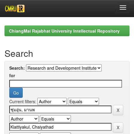
Skip
navigation
ChiangMai Rajabhat University Intellectual Repository
Search
Search:
for
Current filters: