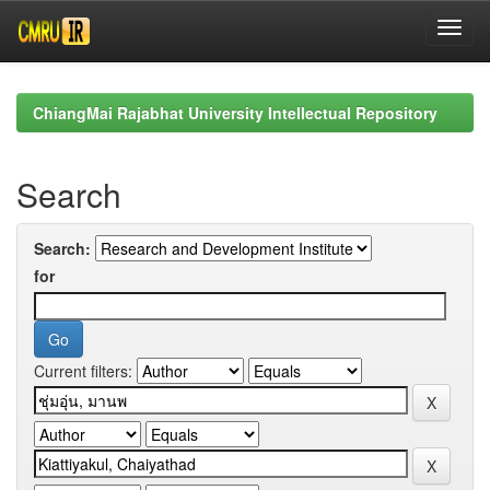
Skip
navigation
ChiangMai Rajabhat University Intellectual Repository
Search
Search:
for
Current filters: