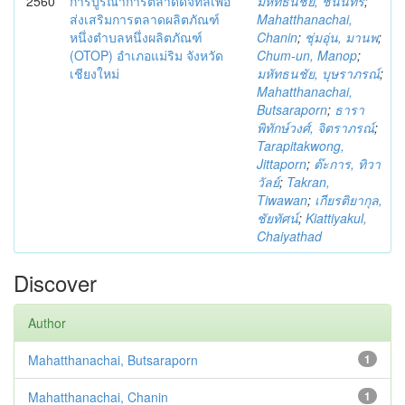
2560
การบูรณาการตลาดดิจิทัลเพื่อ
มหัทธนชัย, ชนินทร์
;
ส่งเสริมการตลาดผลิตภัณฑ์
Mahatthanachai,
หนึ่งตำบลหนึ่งผลิตภัณฑ์
Chanin
;
ชุ่มอุ่น, มานพ
;
(OTOP) อำเภอแม่ริม จังหวัด
Chum-un, Manop
;
เชียงใหม่
มหัทธนชัย, บุษราภรณ์
;
Mahatthanachai,
Butsaraporn
;
ธารา
พิทักษ์วงศ์, จิตราภรณ์
;
Tarapitakwong,
Jittaporn
;
ต๊ะการ, ทิวา
วัลย์
;
Takran,
Tiwawan
;
เกียรติยากุล,
ชัยทัศน์
;
Kiattiyakul,
Chaiyathad
Discover
Author
Mahatthanachai, Butsaraporn
1
Mahatthanachai, Chanin
1