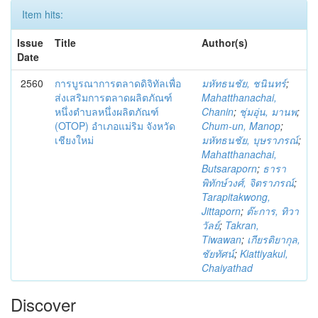
Item hits:
Issue
Title
Author(s)
Date
2560
การบูรณาการตลาดดิจิทัลเพื่อ
มหัทธนชัย, ชนินทร์
;
ส่งเสริมการตลาดผลิตภัณฑ์
Mahatthanachai,
หนึ่งตำบลหนึ่งผลิตภัณฑ์
Chanin
;
ชุ่มอุ่น, มานพ
;
(OTOP) อำเภอแม่ริม จังหวัด
Chum-un, Manop
;
เชียงใหม่
มหัทธนชัย, บุษราภรณ์
;
Mahatthanachai,
Butsaraporn
;
ธารา
พิทักษ์วงศ์, จิตราภรณ์
;
Tarapitakwong,
Jittaporn
;
ต๊ะการ, ทิวา
วัลย์
;
Takran,
Tiwawan
;
เกียรติยากุล,
ชัยทัศน์
;
Kiattiyakul,
Chaiyathad
Discover