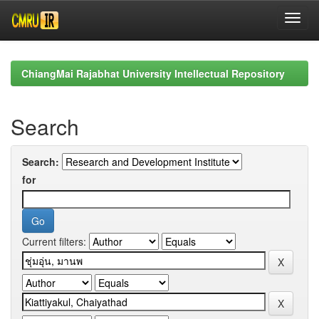
Skip
navigation
ChiangMai Rajabhat University Intellectual Repository
Search
Search:
for
Current filters: