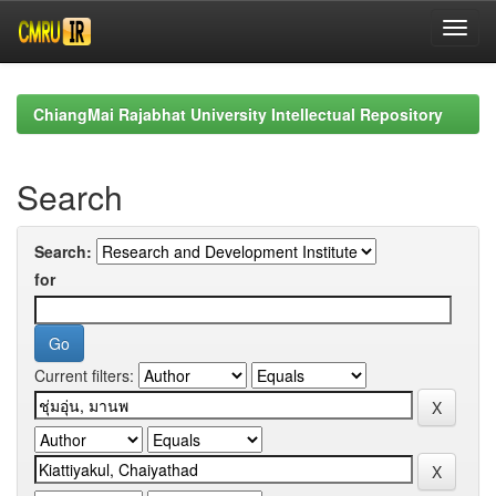
Skip
navigation
ChiangMai Rajabhat University Intellectual Repository
Search
Search:
for
Current filters: