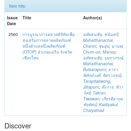
Item hits:
Issue
Title
Author(s)
Date
2560
การบูรณาการตลาดดิจิทัลเพื่อ
มหัทธนชัย, ชนินทร์
;
ส่งเสริมการตลาดผลิตภัณฑ์
Mahatthanachai,
หนึ่งตำบลหนึ่งผลิตภัณฑ์
Chanin
;
ชุ่มอุ่น, มานพ
;
(OTOP) อำเภอแม่ริม จังหวัด
Chum-un, Manop
;
เชียงใหม่
มหัทธนชัย, บุษราภรณ์
;
Mahatthanachai,
Butsaraporn
;
ธารา
พิทักษ์วงศ์, จิตราภรณ์
;
Tarapitakwong,
Jittaporn
;
ต๊ะการ, ทิวา
วัลย์
;
Takran,
Tiwawan
;
เกียรติยากุล,
ชัยทัศน์
;
Kiattiyakul,
Chaiyathad
Discover