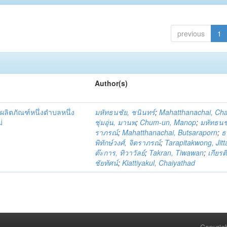
previous
1
Author(s)
ผลิตภัณฑ์หนึ่งตำบลหนึ่ง
มหัทธนชัย, ชนินทร์
;
Mahatthanachai, Ch
่
ชุ่มอุ่น, มานพ
;
Chum-un, Manop
;
มหัทธนชั
ราภรณ์
;
Mahatthanachai, Butsaraporn
;
ธ
พิทักษ์วงศ์, จิตราภรณ์
;
Tarapitakwong, Jit
ต๊ะการ, ทิวาวัลย์
;
Takran, Tiwawan
;
เกียรต
ชัยทัศน์
;
Kiattiyakul, Chaiyathad