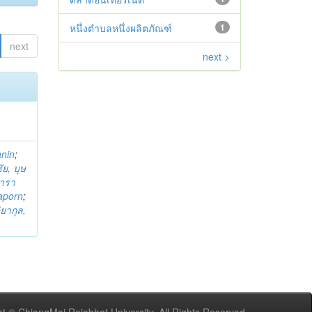
หนึ่งตำบลหนึ่งผลิตภัณฑ์
1
next
next >
anin
;
ย, บุษ
ารา
taporn
;
ิยากุล,