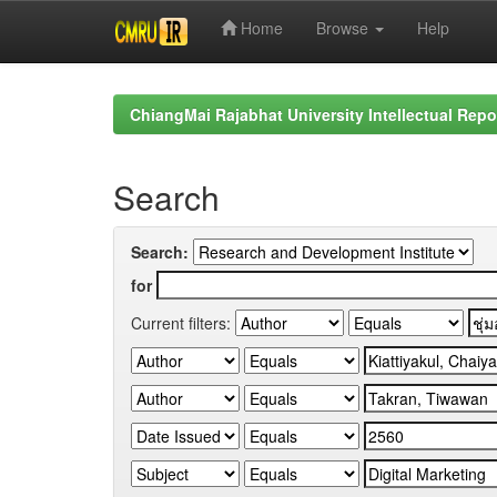
Home
Browse
Help
Skip
navigation
ChiangMai Rajabhat University Intellectual Repo
Search
Search:
for
Current filters: