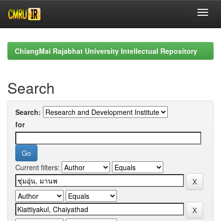
Skip
navigation
ChiangMai Rajabhat University Intellectual Repository
Search
Search:
for
Current filters: