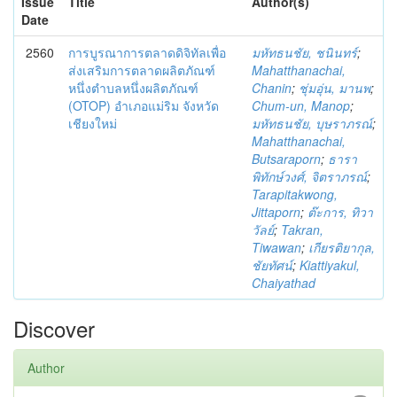
Issue
Title
Author(s)
Date
2560
การบูรณาการตลาดดิจิทัลเพื่อ
มหัทธนชัย, ชนินทร์
;
ส่งเสริมการตลาดผลิตภัณฑ์
Mahatthanachai,
หนึ่งตำบลหนึ่งผลิตภัณฑ์
Chanin
;
ชุ่มอุ่น, มานพ
;
(OTOP) อำเภอแม่ริม จังหวัด
Chum-un, Manop
;
เชียงใหม่
มหัทธนชัย, บุษราภรณ์
;
Mahatthanachai,
Butsaraporn
;
ธารา
พิทักษ์วงศ์, จิตราภรณ์
;
Tarapitakwong,
Jittaporn
;
ต๊ะการ, ทิวา
วัลย์
;
Takran,
Tiwawan
;
เกียรติยากุล,
ชัยทัศน์
;
Kiattiyakul,
Chaiyathad
Discover
Author